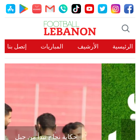
الرئيسية
الأرشيف
المباريات
إتصل بنا
حكاية نجاح تبدأ من جبل