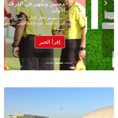
محسن وتنتهي في الدرجة
Next
Previous
الأولى
بعد موسم حافل بالإثارة والصراع في دوري
الدرجة الثانية، نجح الإخاء الأهلي عاليه في
حسم ل...
إقرأ الخبر