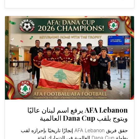
AFA Lebanon يرفع اسم لبنان عاليًا
ويتوج بلقب Dana Cup العالمية
حقق فريق AFA Lebanon إنجازًا تاريخيًا بإحرازه لقب
بطولة Dana Cup العالمية في الدنمارك لفئة...