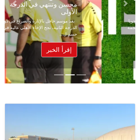
محسن وتنتهي في الدرجة
Next
Previous
الأولى
بعد موسم حافل بالإثارة والصراع في دوري
الدرجة الثانية، نجح الإخاء الأهلي عاليه في
حسم ل...
إقرأ الخبر