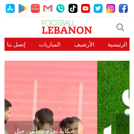
الرئيسية
الأرشيف
المباريات
إتصل بنا
حكاية نجاح تبدأ من جبل