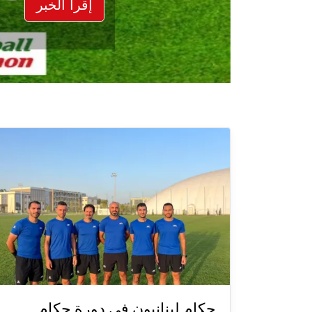
إقرأ الخبر
حكام لبنانيون في دورة حكام