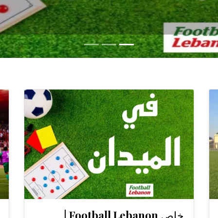
خاص Football Lebanon |