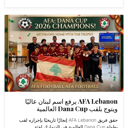
AFA Lebanon يرفع اسم لبنان عاليًا
ويتوج بلقب Dana Cup العالمية
حقق فريق AFA Lebanon إنجازًا تاريخيًا بإحرازه لقب
بطولة Dana Cup العالمية في الدنمارك لفئة...