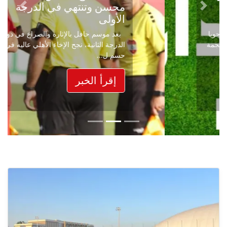
محسن وتنتهي في الدرجة
Next
Previous
الأولى
بعد موسم حافل بالإثارة والصراع في دوري
الدرجة الثانية، نجح الإخاء الأهلي عاليه في
حسم ل...
إقرأ الخبر