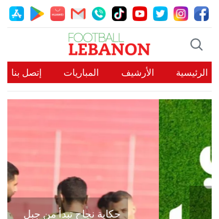
الرئيسية
الأرشيف
المباريات
إتصل بنا
حكاية نجاح تبدأ من جبل