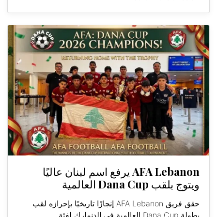
AFA Lebanon يرفع اسم لبنان عاليًا
ويتوج بلقب Dana Cup العالمية
حقق فريق AFA Lebanon إنجازًا تاريخيًا بإحرازه لقب
بطولة Dana Cup العالمية في الدنمارك لفئة...