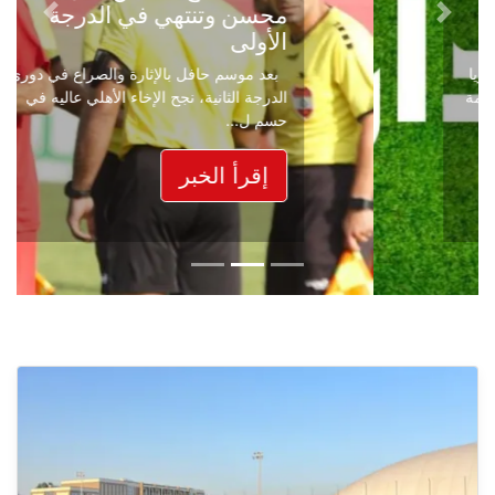
محسن وتنتهي في الدرجة
Next
Previous
الأولى
بعد موسم حافل بالإثارة والصراع في دوري
الدرجة الثانية، نجح الإخاء الأهلي عاليه في
حسم ل...
إقرأ الخبر