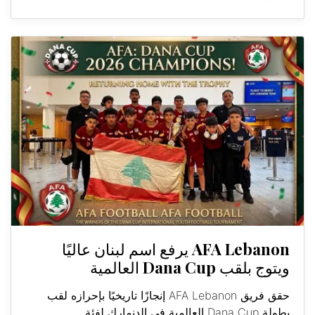
AFA Lebanon يرفع اسم لبنان عاليًا
ويتوج بلقب Dana Cup العالمية
حقق فريق AFA Lebanon إنجازًا تاريخيًا بإحرازه لقب
بطولة Dana Cup العالمية في الدنمارك لفئة...