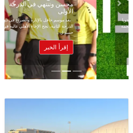
محسن وتنتهي في الدرجة
Next
Previous
الأولى
بعد موسم حافل بالإثارة والصراع في دوري
الدرجة الثانية، نجح الإخاء الأهلي عاليه في
حسم ل...
إقرأ الخبر