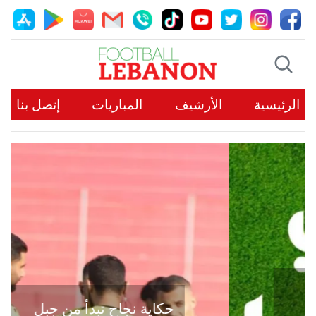
الرئيسية
الأرشيف
المباريات
إتصل بنا
حكاية نجاح تبدأ من جبل