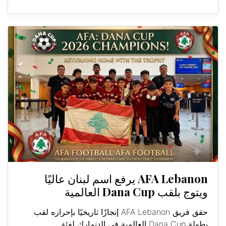
AFA Lebanon يرفع اسم لبنان عاليًا
ويتوج بلقب Dana Cup العالمية
حقق فريق AFA Lebanon إنجازًا تاريخيًا بإحرازه لقب
بطولة Dana Cup العالمية في الدنمارك لفئة...