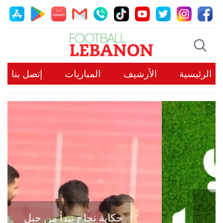
الرئيسية
الأرشيف
المباريات
إتصل بنا
حكاية نجاح تبدأ من جبل