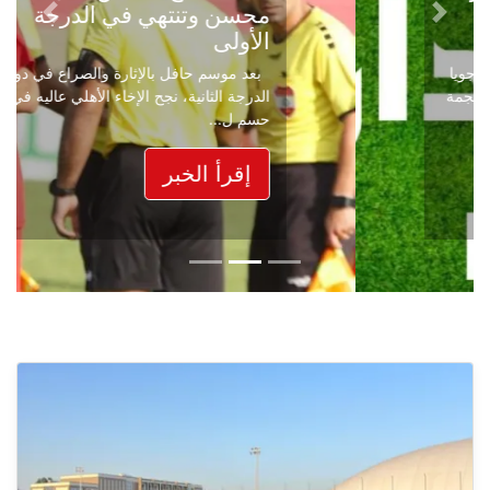
محسن وتنتهي في الدرجة
Next
Previous
الأولى
بعد موسم حافل بالإثارة والصراع في دوري
الدرجة الثانية، نجح الإخاء الأهلي عاليه في
حسم ل...
إقرأ الخبر