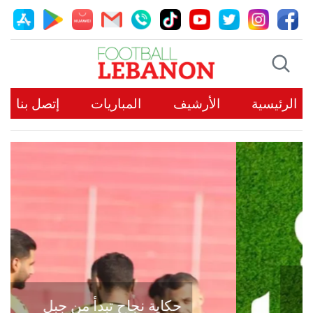
الرئيسية
الأرشيف
المباريات
إتصل بنا
حكاية نجاح تبدأ من جبل