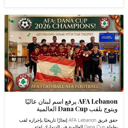
AFA Lebanon يرفع اسم لبنان عاليًا
ويتوج بلقب Dana Cup العالمية
حقق فريق AFA Lebanon إنجازًا تاريخيًا بإحرازه لقب
بطولة Dana Cup العالمية في الدنمارك لفئة...