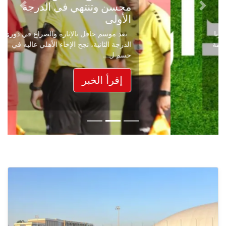
محسن وتنتهي في الدرجة
Next
Previous
الأولى
بعد موسم حافل بالإثارة والصراع في دوري
الدرجة الثانية، نجح الإخاء الأهلي عاليه في
حسم ل...
إقرأ الخبر