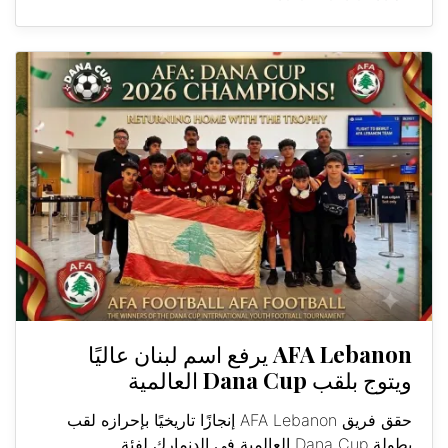
AFA Lebanon يرفع اسم لبنان عاليًا
ويتوج بلقب Dana Cup العالمية
حقق فريق AFA Lebanon إنجازًا تاريخيًا بإحرازه لقب
بطولة Dana Cup العالمية في الدنمارك لفئة...