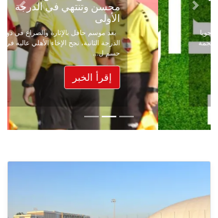
محسن وتنتهي في الدرجة
Next
Previous
الأولى
بعد موسم حافل بالإثارة والصراع في دوري
الدرجة الثانية، نجح الإخاء الأهلي عاليه في
حسم ل...
إقرأ الخبر