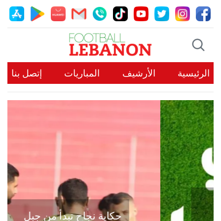
الرئيسية
الأرشيف
المباريات
إتصل بنا
حكاية نجاح تبدأ من جبل