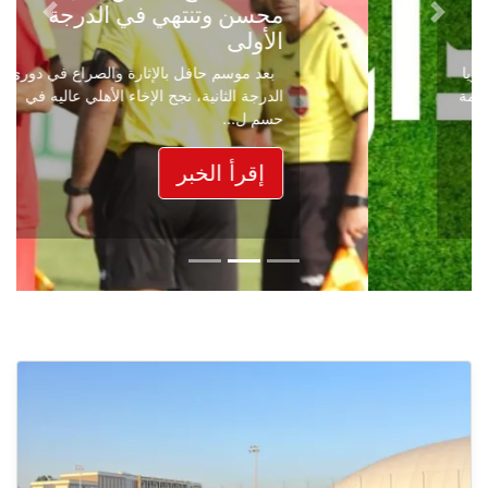
محسن وتنتهي في الدرجة
Next
Previous
الأولى
بعد موسم حافل بالإثارة والصراع في دوري
الدرجة الثانية، نجح الإخاء الأهلي عاليه في
حسم ل...
إقرأ الخبر