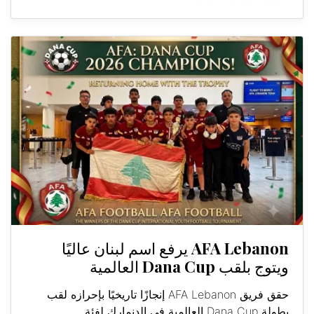
AFA Lebanon يرفع اسم لبنان عاليًا
ويتوج بلقب Dana Cup العالمية
حقق فريق AFA Lebanon إنجازًا تاريخيًا بإحرازه لقب
بطولة Dana Cup العالمية في الدنمارك لفئة...