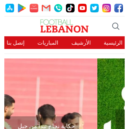
الرئيسية
الأرشيف
المباريات
إتصل بنا
حكاية نجاح تبدأ من جبل