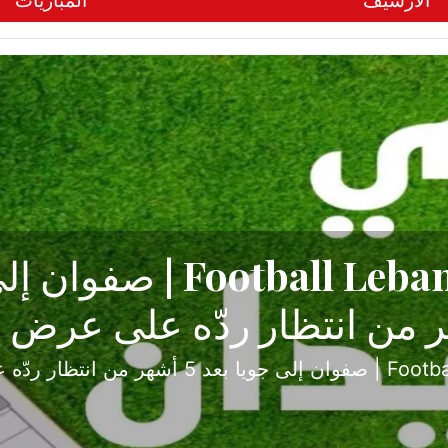
الأرشيف
المباريات
ح تبدأ من جبل محسن وتنته
أولى
ثارة والصراع في دوري الدرجة الثانية، نجح الإخاء الأ