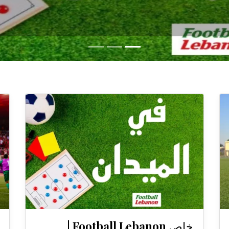
خاص Football Lebanon |