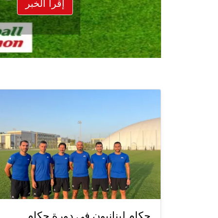
إقرأ الخبر
حكام لبنانيون في دورة حكام