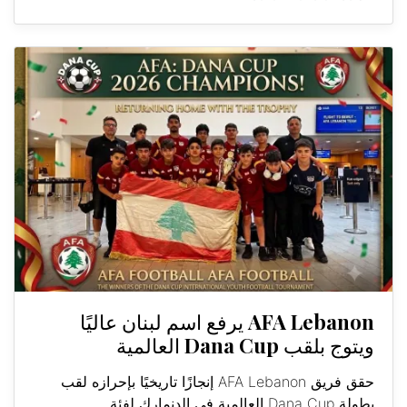
AFA Lebanon يرفع اسم لبنان عاليًا
ويتوج بلقب Dana Cup العالمية
حقق فريق AFA Lebanon إنجازًا تاريخيًا بإحرازه لقب
بطولة Dana Cup العالمية في الدنمارك لفئة...