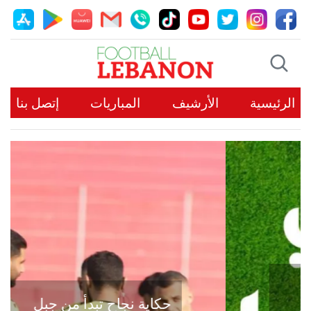
الرئيسية
الأرشيف
المباريات
إتصل بنا
حكاية نجاح تبدأ من جبل