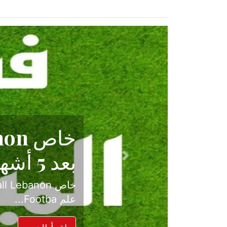
حكاية نجا
الدرجة ال
Previous
بعد موسم حافل بالإ
حسم ل...