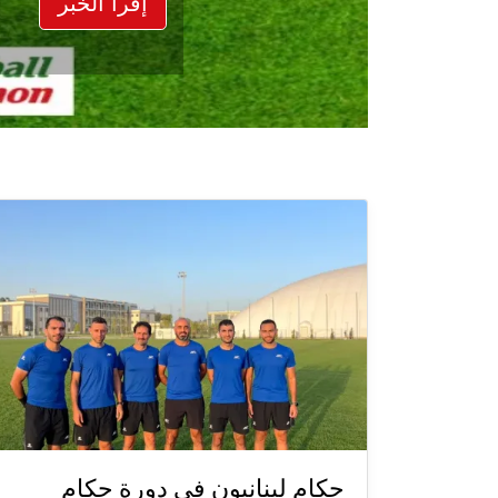
إقرأ الخبر
حكام لبنانيون في دورة حكام