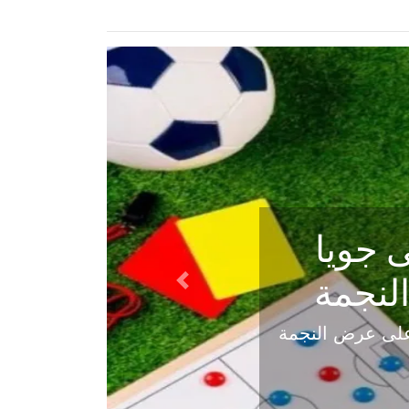
ي في
Next
هلي عاليه في