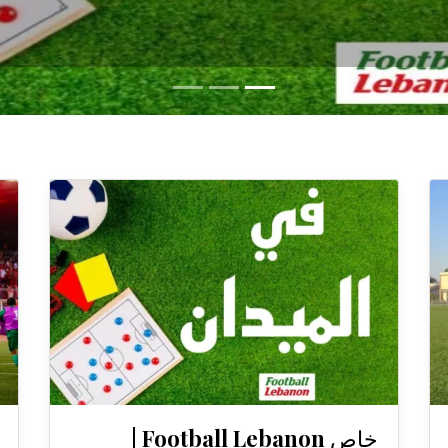
خاص Football Lebanon |