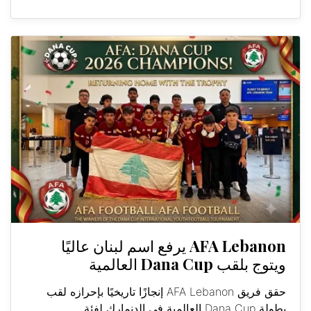
AFA Lebanon يرفع اسم لبنان عاليًا
ويتوج بلقب Dana Cup العالمية
حقق فريق AFA Lebanon إنجازًا تاريخيًا بإحرازه لقب
بطولة Dana Cup العالمية في الدنمارك لفئة...