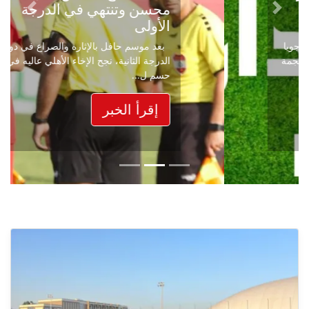
محسن وتنتهي في الدرجة
Next
Previous
الأولى
بعد موسم حافل بالإثارة والصراع في دوري
الدرجة الثانية، نجح الإخاء الأهلي عاليه في
حسم ل...
إقرأ الخبر