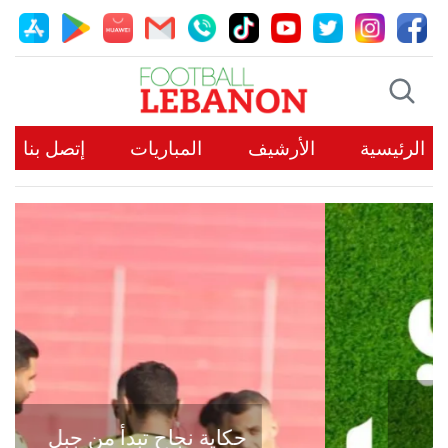
الرئيسية
الأرشيف
المباريات
إتصل بنا
حكاية نجاح تبدأ من جبل