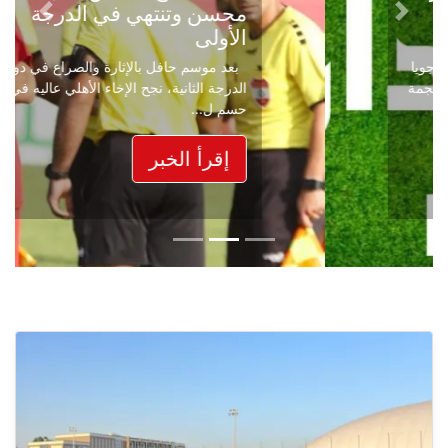
محسن وتنتهي في الدرجة
Next
Previous
الأولى
بعد موسم حافل بالإثارة والصراع في دوري
الدرجة الثانية، نجح الإخاء الأهلي عاليه في
حسم ل...
إقرأ الخبر