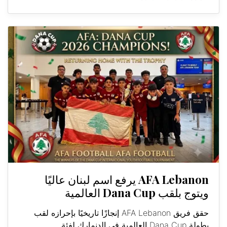
AFA Lebanon يرفع اسم لبنان عاليًا
ويتوج بلقب Dana Cup العالمية
حقق فريق AFA Lebanon إنجازًا تاريخيًا بإحرازه لقب
بطولة Dana Cup العالمية في الدنمارك لفئة...