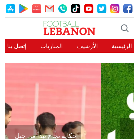
الرئيسية
الأرشيف
المباريات
إتصل بنا
حكاية نجاح تبدأ من جبل