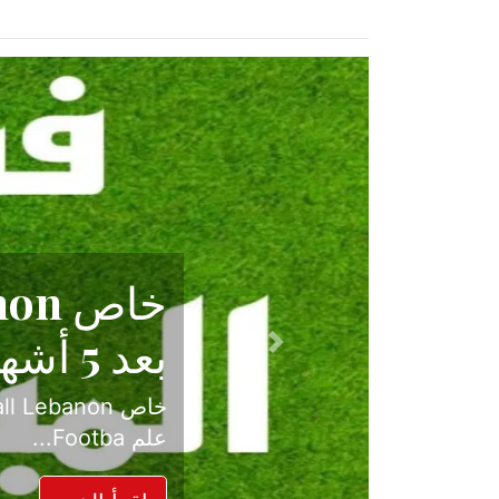
حكاية نجا
الدرجة ال
Previous
بعد موسم حافل بالإ
حسم ل...