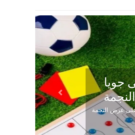
ي في
Next
هلي عاليه في