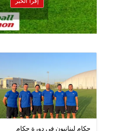
إقرأ الخبر
حكام لبنانيون في دورة حكام