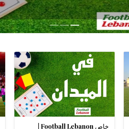
خاص Football Lebanon |