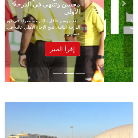
محسن وتنتهي في الدرجة
Next
Previous
الأولى
بعد موسم حافل بالإثارة والصراع في دوري
الدرجة الثانية، نجح الإخاء الأهلي عاليه في
حسم ل...
إقرأ الخبر