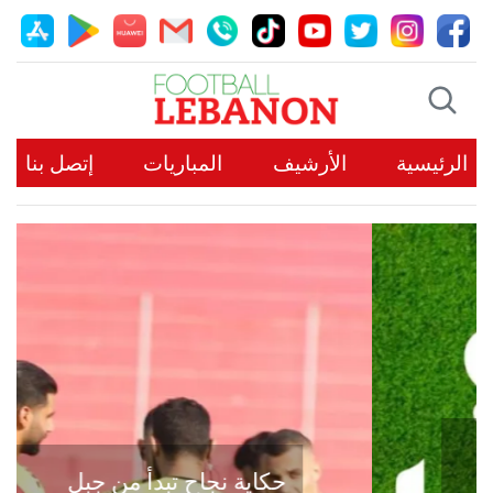
الرئيسية
الأرشيف
المباريات
إتصل بنا
حكاية نجاح تبدأ من جبل