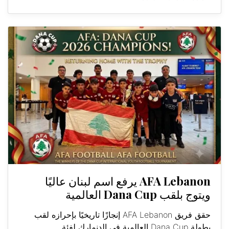
AFA Lebanon يرفع اسم لبنان عاليًا
ويتوج بلقب Dana Cup العالمية
حقق فريق AFA Lebanon إنجازًا تاريخيًا بإحرازه لقب
بطولة Dana Cup العالمية في الدنمارك لفئة...