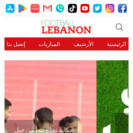
الرئيسية
الأرشيف
المباريات
إتصل بنا
حكاية نجاح تبدأ من جبل