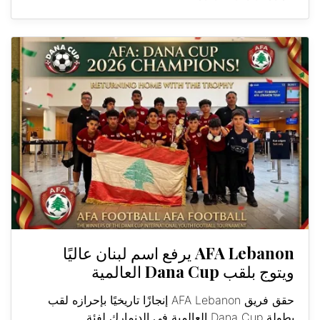
AFA Lebanon يرفع اسم لبنان عاليًا
ويتوج بلقب Dana Cup العالمية
حقق فريق AFA Lebanon إنجازًا تاريخيًا بإحرازه لقب
بطولة Dana Cup العالمية في الدنمارك لفئة...