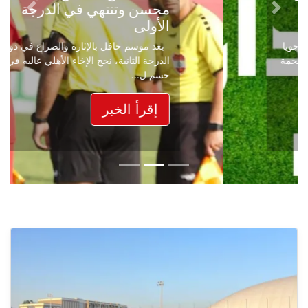
محسن وتنتهي في الدرجة
Next
Previous
الأولى
بعد موسم حافل بالإثارة والصراع في دوري
الدرجة الثانية، نجح الإخاء الأهلي عاليه في
حسم ل...
إقرأ الخبر