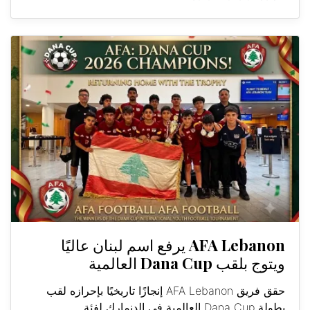
AFA Lebanon يرفع اسم لبنان عاليًا
ويتوج بلقب Dana Cup العالمية
حقق فريق AFA Lebanon إنجازًا تاريخيًا بإحرازه لقب
بطولة Dana Cup العالمية في الدنمارك لفئة...