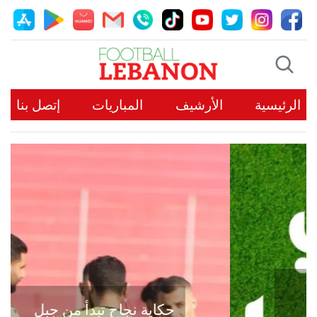
الرئيسية
الأرشيف
المباريات
إتصل بنا
حكاية نجاح تبدأ من جبل