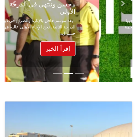
محسن وتنتهي في الدرجة
Next
Previous
الأولى
بعد موسم حافل بالإثارة والصراع في دوري
الدرجة الثانية، نجح الإخاء الأهلي عاليه في
حسم ل...
إقرأ الخبر