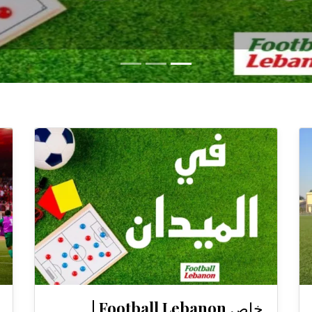
خاص Football Lebanon |