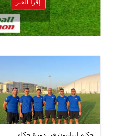
إقرأ الخبر
حكام لبنانيون في دورة حكام