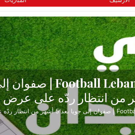
الأرشيف
المباريات
ح تبدأ من جبل محسن وتنته
أولى
ثارة والصراع في دوري الدرجة الثانية، نجح الإخاء الأ