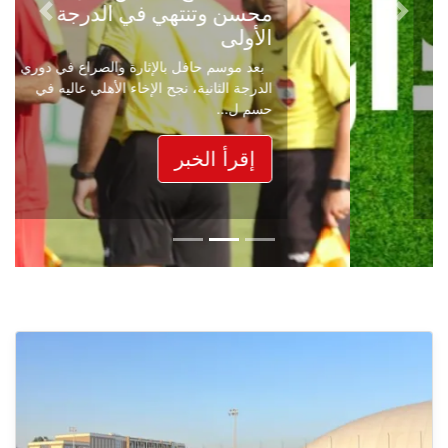
محسن وتنتهي في الدرجة
Next
Previous
الأولى
بعد موسم حافل بالإثارة والصراع في دوري
الدرجة الثانية، نجح الإخاء الأهلي عاليه في
حسم ل...
إقرأ الخبر