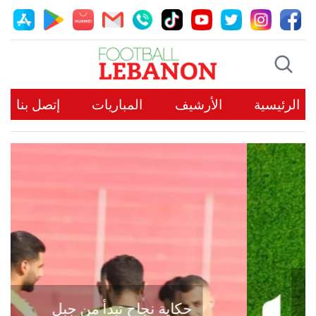
الرئيسية
الأرشيف
المباريات
إتصل بنا
حكاية نجاح تبدأ من جبل