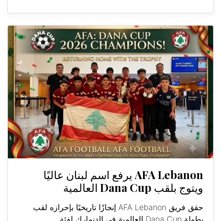
AFA Lebanon يرفع اسم لبنان عاليًا
ويتوج بلقب Dana Cup العالمية
حقق فريق AFA Lebanon إنجازًا تاريخيًا بإحرازه لقب
بطولة Dana Cup العالمية في الدنمارك لفئة...