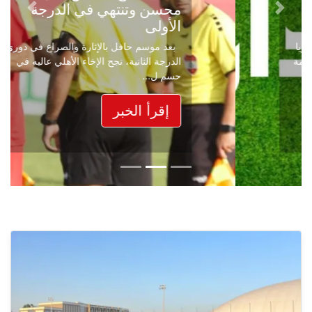
محسن وتنتهي في الدرجة
Next
Previous
الأولى
بعد موسم حافل بالإثارة والصراع في دوري
الدرجة الثانية، نجح الإخاء الأهلي عاليه في
حسم ل...
إقرأ الخبر