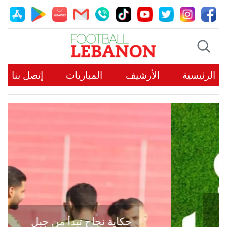
الرئيسية
الأرشيف
المباريات
إتصل بنا
حكاية نجاح تبدأ من جبل