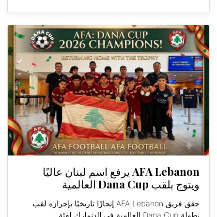
AFA Lebanon يرفع اسم لبنان عاليًا
ويتوج بلقب Dana Cup العالمية
حقق فريق AFA Lebanon إنجازًا تاريخيًا بإحرازه لقب
بطولة Dana Cup العالمية في الدنمارك لفئة...