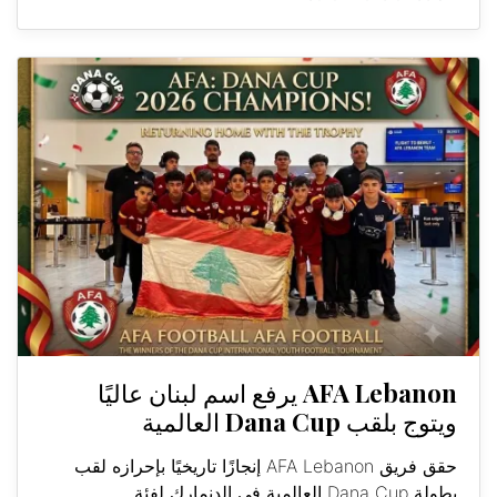
AFA Lebanon يرفع اسم لبنان عاليًا
ويتوج بلقب Dana Cup العالمية
حقق فريق AFA Lebanon إنجازًا تاريخيًا بإحرازه لقب
بطولة Dana Cup العالمية في الدنمارك لفئة...