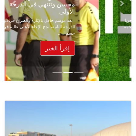
محسن وتنتهي في الدرجة
Next
Previous
الأولى
بعد موسم حافل بالإثارة والصراع في دوري
الدرجة الثانية، نجح الإخاء الأهلي عاليه في
حسم ل...
إقرأ الخبر