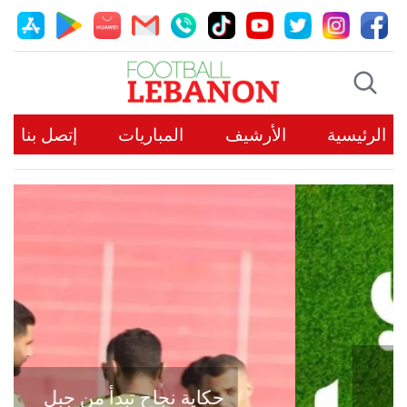
الرئيسية
الأرشيف
المباريات
إتصل بنا
حكاية نجاح تبدأ من جبل