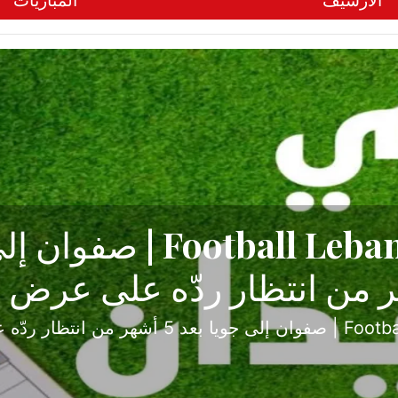
الأرشيف
المباريات
ح تبدأ من جبل محسن وتنته
أولى
ثارة والصراع في دوري الدرجة الثانية، نجح الإخاء الأ