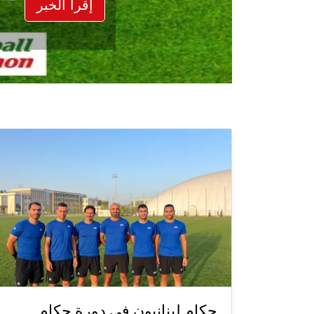
إقرأ الخبر
حكام لبنانيون في دورة حكام