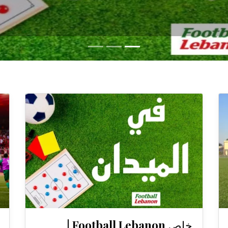
خاص Football Lebanon |