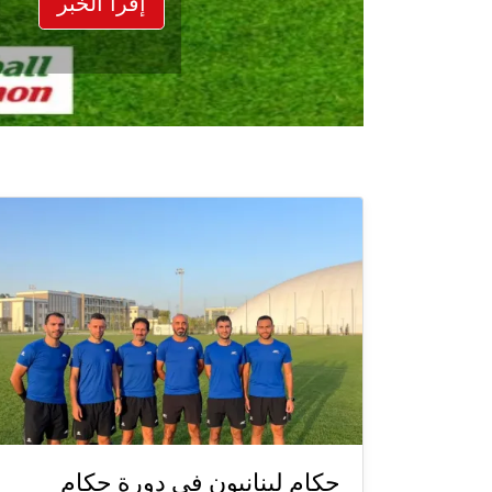
إقرأ الخبر
حكام لبنانيون في دورة حكام