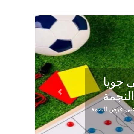
ي في
Next
هلي عاليه في