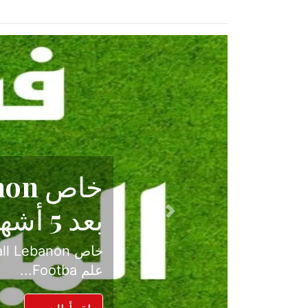
حكاية نجا
الدرجة ال
Previous
بعد موسم حافل بالإ
حسم ل...