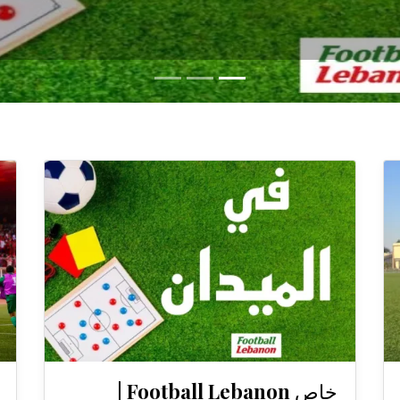
خاص Football Lebanon |