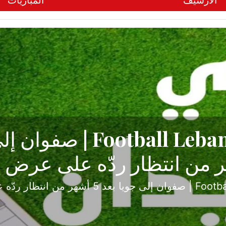
الأرشيف
المباريات
ح تبدأ من جبل محسن وتنته
أولى
ثارة والصراع في دوري الدرجة الثانية، نجح الإخاء الأ