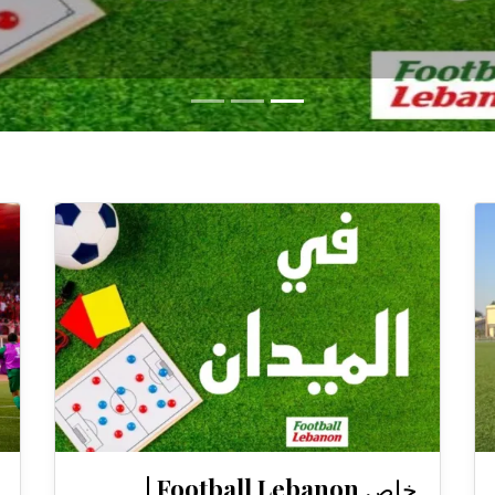
خاص Football Lebanon |