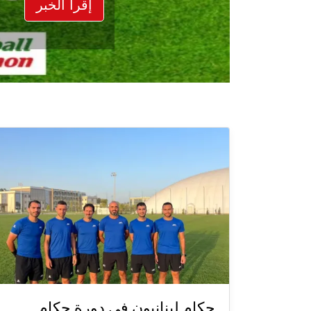
إقرأ الخبر
حكام لبنانيون في دورة حكام