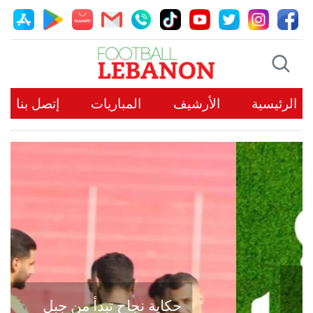
الرئيسية
الأرشيف
المباريات
إتصل بنا
حكاية نجاح تبدأ من جبل