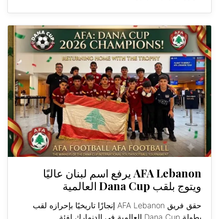
AFA Lebanon يرفع اسم لبنان عاليًا
ويتوج بلقب Dana Cup العالمية
حقق فريق AFA Lebanon إنجازًا تاريخيًا بإحرازه لقب
بطولة Dana Cup العالمية في الدنمارك لفئة...