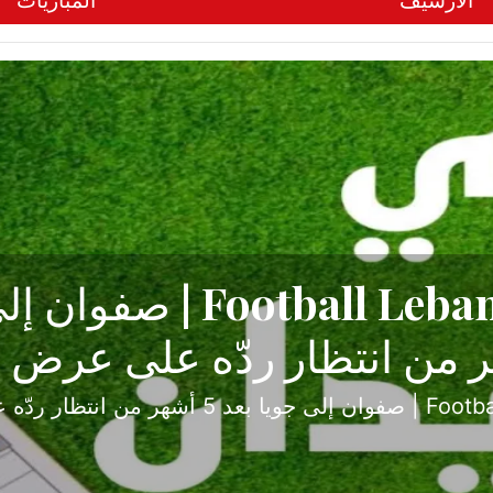
الأرشيف
المباريات
ح تبدأ من جبل محسن وتنته
أولى
ثارة والصراع في دوري الدرجة الثانية، نجح الإخاء الأ