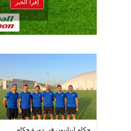
إقرأ الخبر
حكام لبنانيون في دورة حكام