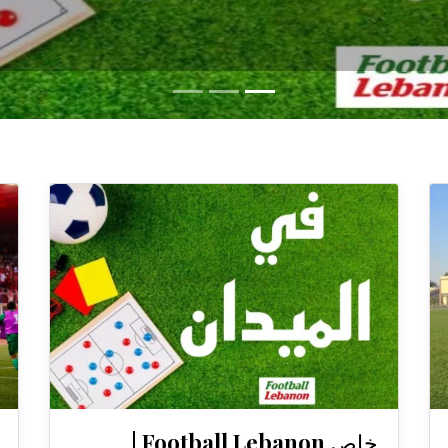
خاص Football Lebanon |