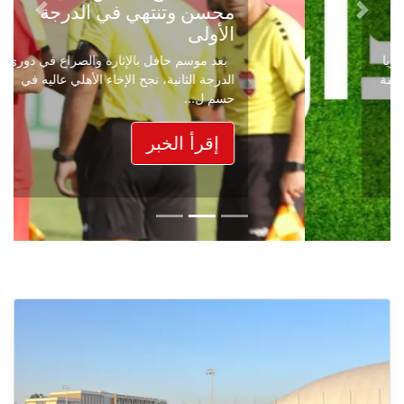
محسن وتنتهي في الدرجة
Next
Previous
الأولى
بعد موسم حافل بالإثارة والصراع في دوري
الدرجة الثانية، نجح الإخاء الأهلي عاليه في
حسم ل...
إقرأ الخبر