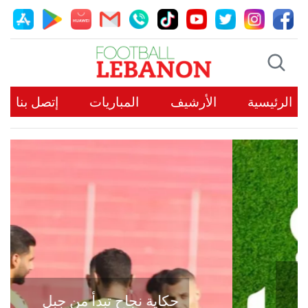
الرئيسية
الأرشيف
المباريات
إتصل بنا
حكاية نجاح تبدأ من جبل