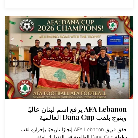
AFA Lebanon يرفع اسم لبنان عاليًا
ويتوج بلقب Dana Cup العالمية
حقق فريق AFA Lebanon إنجازًا تاريخيًا بإحرازه لقب
بطولة Dana Cup العالمية في الدنمارك لفئة...