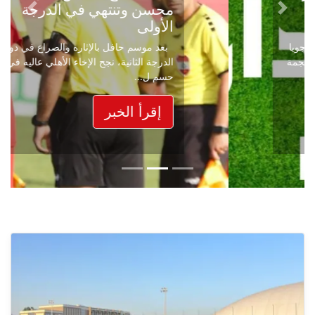
محسن وتنتهي في الدرجة
Next
Previous
الأولى
بعد موسم حافل بالإثارة والصراع في دوري
الدرجة الثانية، نجح الإخاء الأهلي عاليه في
حسم ل...
إقرأ الخبر