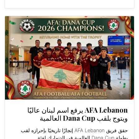
AFA Lebanon يرفع اسم لبنان عاليًا
ويتوج بلقب Dana Cup العالمية
حقق فريق AFA Lebanon إنجازًا تاريخيًا بإحرازه لقب
بطولة Dana Cup العالمية في الدنمارك لفئة...