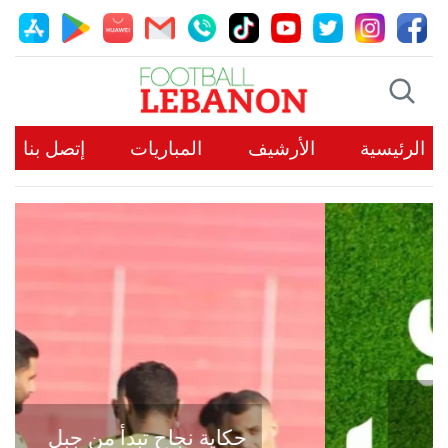
الرئيسية
الأرشيف
المباريات
إتصل بنا
حكاية نجاح تبدأ من جبل