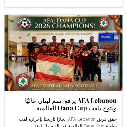
AFA Lebanon يرفع اسم لبنان عاليًا
ويتوج بلقب Dana Cup العالمية
حقق فريق AFA Lebanon إنجازًا تاريخيًا بإحرازه لقب
بطولة Dana Cup العالمية في الدنمارك لفئة...