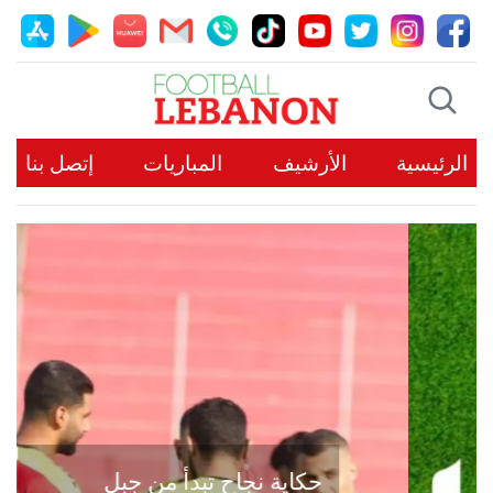
الرئيسية
الأرشيف
المباريات
إتصل بنا
حكاية نجاح تبدأ من جبل