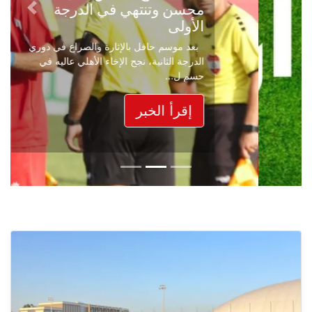
محسن وتنتهي في الدرجة
Next
Previous
الأولى
بعد موسم حافل بالإثارة والصراع في دوري
الدرجة الثانية، نجح الإخاء الأهلي عاليه في
حسم ل...
إقرأ الخبر