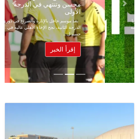
محسن وتنتهي في الدرجة
Next
Previous
الأولى
بعد موسم حافل بالإثارة والصراع في دوري
الدرجة الثانية، نجح الإخاء الأهلي عاليه في
حسم ل...
إقرأ الخبر