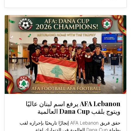
AFA Lebanon يرفع اسم لبنان عاليًا
ويتوج بلقب Dana Cup العالمية
حقق فريق AFA Lebanon إنجازًا تاريخيًا بإحرازه لقب
بطولة Dana Cup العالمية في الدنمارك لفئة...