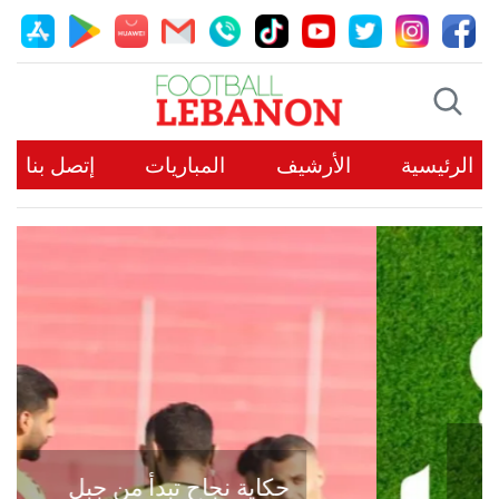
الرئيسية
الأرشيف
المباريات
إتصل بنا
حكاية نجاح تبدأ من جبل