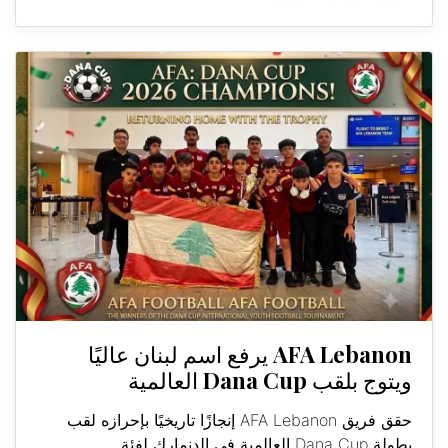
AFA Lebanon يرفع اسم لبنان عاليًا
ويتوج بلقب Dana Cup العالمية
حقق فريق AFA Lebanon إنجازًا تاريخيًا بإحرازه لقب
بطولة Dana Cup العالمية في الدنمارك لفئة...