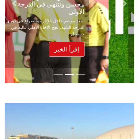
محسن وتنتهي في الدرجة
Next
Previous
الأولى
بعد موسم حافل بالإثارة والصراع في دوري
الدرجة الثانية، نجح الإخاء الأهلي عاليه في
حسم ل...
إقرأ الخبر