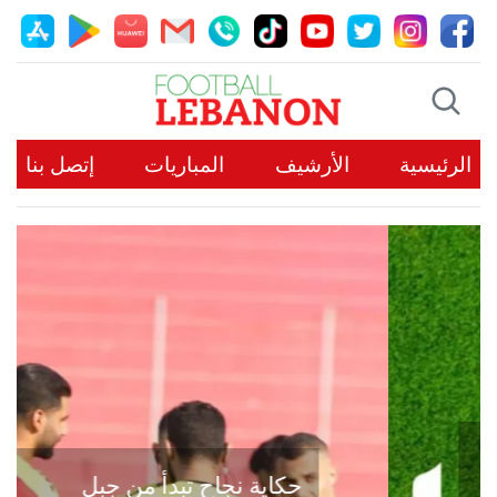
الرئيسية
الأرشيف
المباريات
إتصل بنا
حكاية نجاح تبدأ من جبل