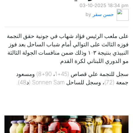
03-10-2025 18:34 pm
حسن سقر
by
على ملعب الرئيس فؤاد شهاب في جونية حقق النجمة
فوزه الثالث على التوالي أمام شباب الساحل بعد فوز
النبيذي بنتيجة ٣-١ وذلك ضمن منافسات الجولة الثالثة
مو الدوري اللبناني لكرة القدم.
سجل للنجمة علي قصاص (45+1، 90+8) ومسعود
جمعة (72)، وسجل للساحل Sonnen Sam (د48).