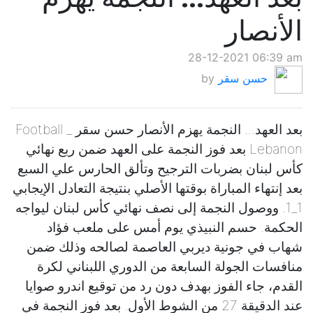
الأنصار
28-12-2021 06:39 am
حسن سقر
by
بعد العهد... النجمة يهزم الأنصار حسن سقر _ Football
Lebanon بعد فوز النجمة على العهد ضمن ربع نهائي
كأس لبنان بضربات الترجيح وتألق الحارس علي السبع
بعد إنتهاء المباراة بوقتها الأصلي بنتيجة التعادل الإيجابي
1_1. ووصول النجمة إلى نصف نهائي كأس لبنان ليواجه
الحكمة. حسم النبيذي يوم أمس على ملعب فؤاد
شهاب في جونية ديربي العاصمة لصالحه وذلك ضمن
منافسات الجولة السابعة من الدوري اللبناني لكرة
القدم، جاء الفوز بهدف دون رد من توقيع اندرو صوايا
عند الدقيقة 27 من الشوط الأول. بعد فوز النجمة في