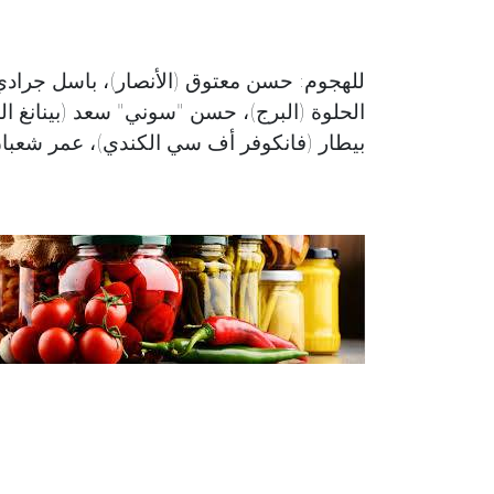
للهجوم: حسن معتوق (الأنصار)، باسل جرادي (ب
الحلوة (البرج)، حسن "سوني" سعد (بينانغ الم
بيطار (فانكوفر أف سي الكندي)، عمر شعبان