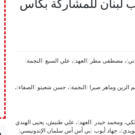
تخب لبنان للمشاركة بكأس
ني)، مصطفى مطر (العهد)، علي السبع (النجمة).
م الزين وماهر صبرا (النجمة)، حسن شعيتو (الصفاء)،
ي، ومحمد حيدر (العهد)، علي طنيش، يحيى الهندي
لسويدي)، جهاد أيوب (بي أس أس سلمان الإندونيسي).
n