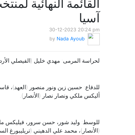
القائمة النهائية لمن
آسيا
30-12-2023 20:24 pm
by
Nada Ayoub
لحراسة المرمى: مهدي خليل (الفيصلي الأرد
للدفاع: حسين زين ونور منصور (العهد)، قاس
أليكس ملكي ونصار نصار (الأنصار).
للوسط: وليد شور، حسن سرور، فيليكس ملك
(الأنصار)، محمد علي الدهيني (تريليبورغ ا