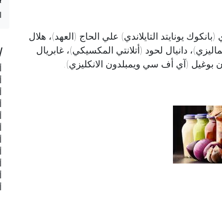
ا
انكوك يونايتد التايلاندي) علي الحاج (العهد)، هلال
ا
اليزي)، دانيال لحود (أتلانتي المكسيكي)، غابريال
 بوغيل (آي أف سي ويمبلدون الانكليزي).
أ
أ
أ
أ
أ
أ
أ
أ
أ
أ
أ