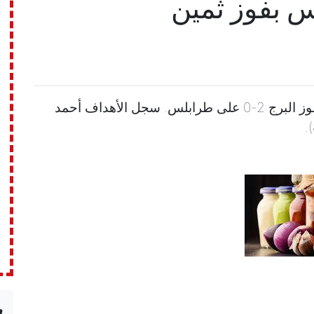
س بفوز ثمين
إنتهاء المباراة على ملعب طرابلس البلدي بفوز البرج 2-0 على طرابلس. سجل الأهداف أحمد
n