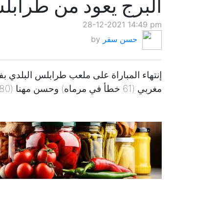
البرج يعود من طرابل
28-12-2021 14:49 pm
حسن سقر
by
مغربي (61 خطأ في مرماه) وحسن مهنا (80).