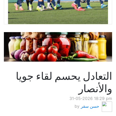
التعادل يحسم لقاء جويا
والأنصار
31-05-2026 18:29 pm
حسن سقر
by