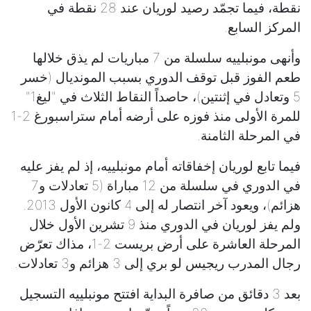
نقطة، فيما تجمّد رصيد لوريان عند 28 نقطة في
المركز السابع.
وأنهى مونبلييه سلسلة من 7 مباريات لم يذق خلالها
طعم الفوز قبل توقف الدوري بسبب المونديال (خسر
5 وتعادل في إثنتين)، حاصداً النقاط الثلاث في "ليغ1"
للمرة الأولى منذ فوزه على أرضه أمام ستراسبورغ 2-1
في المرحلة الثامنة.
فيما تابع لوريان إخفاقاته أمام مونبلييه، إذ لم يفز عليه
في الدوري في سلسلة من 12 مباراة (5 تعادلات و7
هزائم)، ويعود آخر انتصار له إلى 4 كانون الأول 2013.
ولم يفز لوريان في الدوري منذ 9 تشرين الأول خلال
المرحلة العاشرة على أرض بريست 2-1، مذاك تعرّض
رجال المدرب ريجيس لو بري إلى 3 هزائم و3 تعادلات.
بعد 3 دقائق من صافرة البداية افتتح مونبلييه التسجيل