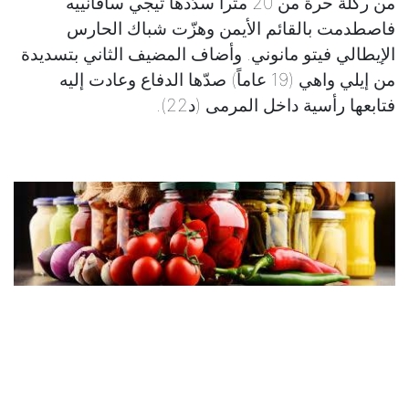
من ركلة حرة من 20 متراً سدّدها تيجي سافانييه
فاصطدمت بالقائم الأيمن وهزّت شباك الحارس
الإيطالي فيتو مانوني. وأضاف المضيف الثاني بتسديدة
من إيلي واهي (19 عاماً) صدّها الدفاع وعادت إليه
فتابعها رأسية داخل المرمى (د22).