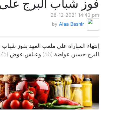
فوز شباب البرج على ا
28-12-2021 14:40 pm
by
Alaa Bashir
البرج حسين عواضة (56) وعباس عوض (75)، وسجل للاخاء الأهلي سعيد عواضة (79).