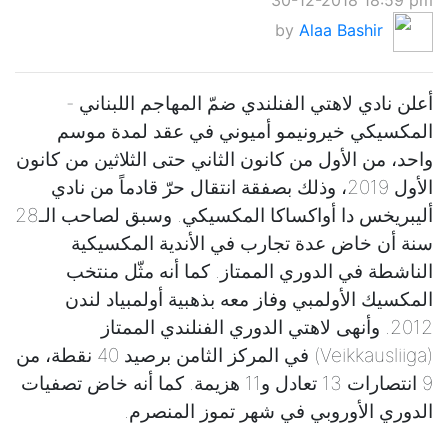
30-12-2018 18:59 pm
by
Alaa Bashir
أعلن نادي لاهتي الفنلندي ضمّ المهاجم اللبناني -
المكسيكي خيرونيمو أميوني في عقد لمدة موسم
واحد، من الأول من كانون الثاني حتى الثلاثين من كانون
الأول 2019، وذلك بصفقة انتقال حرّ قادماً من نادي
أليبريخس دا أواكساكا المكسيكي. وسبق لصاحب الـ28
سنة أن خاض عدة تجارب في الأندية المكسيكية
الناشطة في الدوري الممتاز. كما أنه مثّل منتخب
المكسيك الأولمبي وفاز معه بذهبية أولمبياد لندن
2012. وأنهى لاهتي الدوري الفنلندي الممتاز
(Veikkausliiga) في المركز الثامن برصيد 40 نقطة، من
9 انتصارات 13 تعادل و11 هزيمة. كما أنه خاض تصفيات
الدوري الأوروبي في شهر تموز المنصرم.