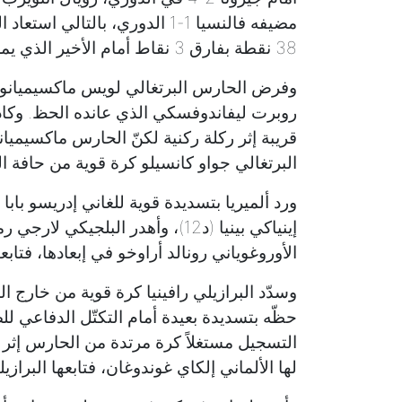
مضيفه فالنسيا 1-1 الدوري، بالت
38 نقطة بفارق 3 نقاط أمام الأخير الذي يملك مباراة مؤجّلة أمام إشبيلية.
وفرض الحارس البرتغالي لويس ماكسيميانو ن
روبرت ليفاندوفسكي الذي عانده الحظ. وكاد 
البرتغالي جواو كانسيلو كرة قوية من حافة المن
ورد ألميريا بتسديدة قوية للغاني إدريسو باب
إينياكي بينيا (د12)، وأهدر البل
الأوروغوياني رونالد أراوخو في إبعادها، فتابعه
التسجيل مستغلاً كرة مرتدة من الحارس إثر ر
لها الألماني إلكاي غوندوغان، فتابعها البرازيلي بيسراه داخل