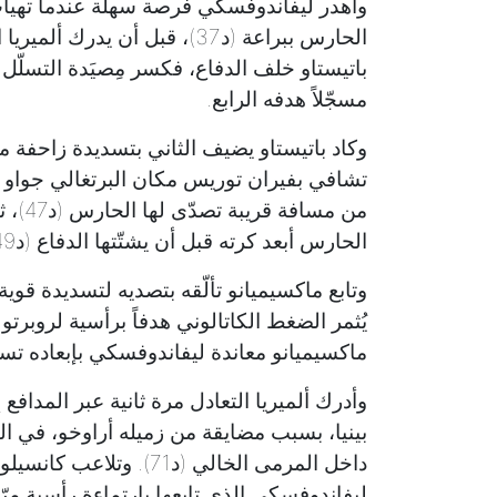
وأهدر ليفاندوفسكي فرصة سهلة عندما تهيأت 
الحارس ببراعة (د37)، قبل أن يد
مسجّلاً هدفه الرابع.
تشافي بفيران توريس مكان البرتغالي جواو 
من مس
الحارس أبعد كرته قبل أن يشتّتها الدفاع (د49).
ماكسيميانو معاندة ليفاندوفسكي بإبعاده تسديد
وأدرك ألميريا التعادل مرة ثانية عبر المدافع
بينيا، بسبب مضايقة من زميله أراوخو، في ال
داخل المرمى الخالي (د71
ليفاندوفسكي الذي تابعها بارتماءة رأسية مرّت 