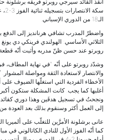
أنقذ القائد سيرجي روبرتو فريقه برشلونة حا
سكة 
الـ18 من الدوري الإسباني.
واضطرّ المدرب تشافي هرنانديز إلى الدفع بال
الثلاثي الأساسي: الهولندي فرينكي دي يونغ
روبرتو عند حسن ظنّ مدربه وأثبت أنّه قطعة
والانتصار لاستعادة الثقة ومواصلة المشوار. ك
الأخطاء الفردية التي استغلّها الضيوف على 
أغلبها كما يجب. كانت المشكلة ستكون أكبر لو أ
ونجحتُ في تسجيل هدفَين وهذا دوري كقائد و
إلى العمل أكثر وسنقوم بذلك بعد العودة من ع
عانى برشلونة الأمرَّين للتغلّب على ألميريا 