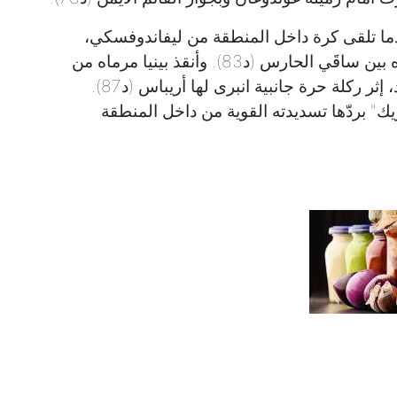
عندما تلقى كرة داخل المنطقة من ليفاندوفسكي،
فهيّأها لنفسه على فخذه الأيمن وتابعها بيمناه بين ساقَي الحارس (د83). وأنقذ بينيا مرماه من
هدف التعادل بتصدّيه لرأسية قوية لبابا محمد، إثر ركلة حرة جانبية انبرى لها أريباس (د87).
" بردّها تسديدته القوية من داخل المنطقة