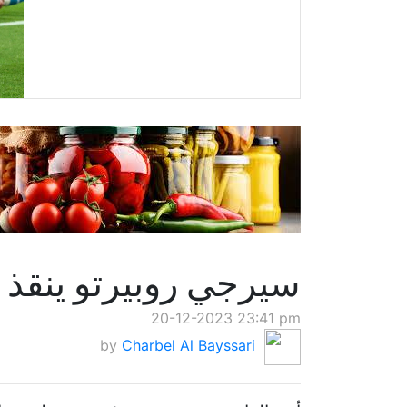
سيرجي روبيرتو ينقذ ب
20-12-2023 23:41 pm
by
Charbel Al Bayssari