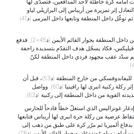
أمامه كرة خاطئة لأحد المدافعين، فتصدّى لها
رك ألميريا التعادل إثر تمريرة من أريباس إلى البرازيلي لياو
باتيستاو خلف الدفاع، فكسر مِصيَدة التسلّل ثم توغّل داخل المنطقة وتابعها داخل المرمى (د41)
وكاد باتيستاو يضيف الثاني بتسديدة زاحفة من داخل المنطقة بجوار القائم الأيمن (د45+2). فدفع
فيليكس، فكاد يسجّل هدف التقدّم بتسديدة زاحفة
افة قريبة تصدّى لها الحارس (د47)، ثم سدّد عقب مجهود فردي داخل المنطقة لكنّ
وتابع ماكسيميانو تألّقه بتصديه لتسديدة قوية لليفاندوفسكي من خارج المنطقة (د53)، قبل أن
يُثمر الضغط الكاتالوني هدفاً برأسية لروبرتو إثر ركلة ركنية انبرى لها رافينيا (د60). وواصل
ته القوية من داخل المنطقة إلى ركنية (د63).
 إدغار غونزاليس الذي استغلّ خطأً فادحاً للحارس
تقاط عرضية من ركلة حرة انبرى لها أريباس فتابعها
). وتلاعب كانسيلو بدفاع ألميريا ثم مرّر كرة على طبق من ذهب إلى
أمام زميله غوندوغان وبجوار القائم الأيمن (د78).