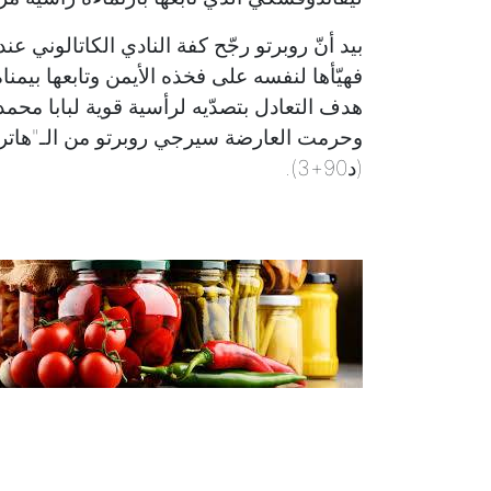
بيد أنّ روبرتو رجّح كفة النادي الكاتالوني 
وحرمت العارضة سيرجي روبرتو من الـ"هاتريك
(د90+3).