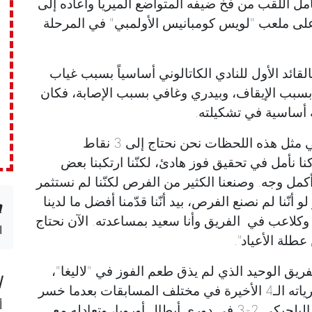
مل اللقب من فخ ضيفه المتواضع ألميريا وأعاده إلى
الانتصارات بتسجيله ثنائية الفوز 3-2، على ملعب "لويس كومبانيس الأولمبي" في المرحلة
قائد الأول للنادي الكاتالوني أساسياً بسبب غياب
 بسبب الإيقاف، وبيدري وغافي بسبب الإصابة، فكان
 أساسية في تشكيلته.
وشدّد روبرتو على أنّه "في نهاية المطاف، في مثل هذه اللحظات نحن نحتاج إلى 3 نقاط
نا نأمل في تحقيق فوز هادئ، لكنّنا ارتكبنا بعض
أكمل وجه. وصنعنا الكثير من الفرص لكنّنا لم نستثمر
نّنا لم نصنع الفرص، بيد أنّنا قدّمنا أفضل ما لدينا
n
كلاعب في الفريق وأنا سعيد بمساعدته. الآن نحتاج
ا
طلة الأعياد".
الفريق الوحيد الذي لم يذق طعم الفوز في "لاليغا"،
ا
كما أنّه الفوز الأول للنادي الكاتالوني في مبارياته الـ4 الأخيرة في مختلف المسابقات بعدما خسر
أ
أمام جيرونا 2-4 في الدوري، رويال أنتويرب البلجيكي 2-3 في دوري أبطال أوروبا، وتعادله مع