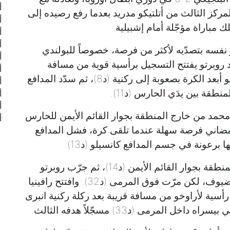
أ
الي استعاد المركز الثالث من أتلتيكو مدريد بعدما رفع رصيده إلى
أ
أ
أ
فسه بتصدّيه لأكثر من فرصة، خصوصاً للبولندي
أ
روبرتو يفتتح التسجيل برأسية قوية من مسافة
أ
قريبة إثر ركلة ركنية لكنّ الحارس ماكسيميانو أبعد الكرة بصعوبة إلى ركنية (د8)، ثم سدّد المدافع
أ
طقة بين يدَي الحارس (د11).
أ
أ
ا محمد من خارج المنطقة بجوار القائم الأيمن للحارس
أ
جيكي لارجي رمضاني فرصة سهلة عندما تلقى كرة، فشل المدافع
ا برعونة في جسم المدافع كانسيلو (د13).
وسدّد البرازيلي رافينيا كرة قوية من خارج المنطقة بجوار القائم الأيمن (د14)، ثم جرّب روبرتو
حظّه بتسديدة بعيدة أمام التكتّل الدفاعي للضيوف، لكن مرّت فوق المرمى (د32). وافتتح رافينيا
أسية لأراوخو من مسافة قريبة بعد ركلة ركنية انبرى
 المرمى (د33) مسجّلاً هدفه الثالث.