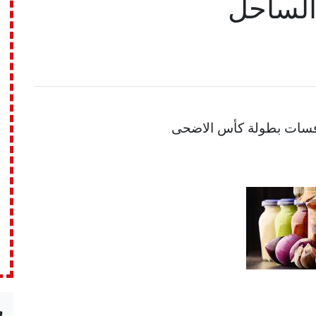
الساحل
n