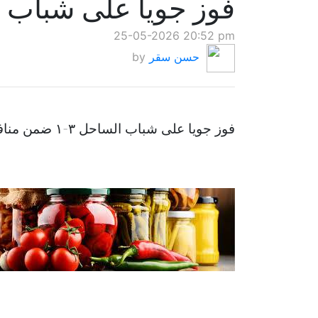
فوز جويا على شباب 
25-05-2026 20:52 pm
حسن سقر
by
فوز جويا على شباب الساحل ٣-١ ضمن منافسات بطولة كأس الاضحى.