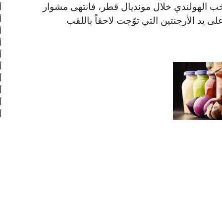
خب الهولندي خلال مونديال قطر، فانتهى مشوار
أ
أ
لى يد الأرجنتين التي توّجت لاحقاً باللقب.
أ
أ
أ
أ
أ
أ
أ
أ