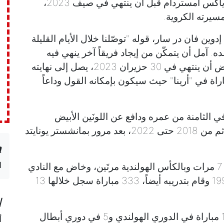
فسخ المدافع الهولندي دالي بليند عقده مع أياكس أمستردام قبل أن ينتهي في صيف 2023،
سيرته الكروية.
ين فان در سار، قوله "توصّلنا خلال الأيام القليلة
ه. آمل أن يتمكّن من إيجاد فريقاً آخر ينهي فيه
مسيرته الناجحة. العقد الذي كان من المفترض أن ينتهي في 30 حزيران 2023، يصل إلى نهايته
ة مباراة في "أرينا" حيث سيكون بإمكانه القول وداعاً
 حين كان في الثامنة من عمره ودافع عن اللونَين الأبيض
والأحمر للفريق الأول من 2008 حتى 2014 ثم من 2018 حتى 2022، بعد مرور بمانشستر يونايتد
n
ا
وتوّج بليند مع أياكس بلقب الدوري الهولندي 7 مرات وبالكأس الهولندية مرتَين، وخاض مع النادي
الذي دافع والده عن ألوانه من 1986 حتى 1999 وقام بتدريبه أيضاً، 333 مباراة سجل خلالها 13
ا
ولعب بليند (97 مباراة دولية) هذا الموسم 13 مباراة في الدوري الهولندي و5 في دوري أبطال
أ