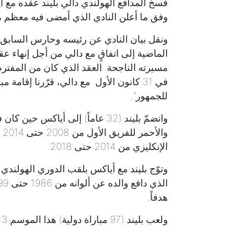
وفق ما أعلن النادي الذي أمضى فيه معظم م
ونقل بيان النادي عن رئيسه وحارس السابق إدو
الماضية إلى اتفاقٍ مع دالي من أجل إنهاء عقد
في 31 كانون الأول. مع دالي، قرّرنا إقام
للجمهور".
وانضمّ بليند (32 عاماً) إلى أياكس
الإنكليزي من 2014 حتى 2018.
هدفاً.