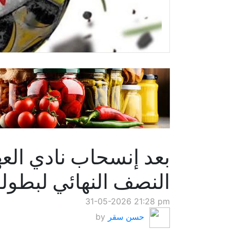
بعد إنسحاب نادي الع
النصف النهائي لبطو
31-05-2026 21:28 pm
حسن سقر
by