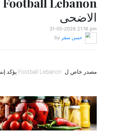
n
الاضحى
31-05-2026 21:16 pm
حسن سقر
by
مصدر خاص ل Football Lebanon يؤكد إنسحاب العهد من بطولة كأس الاضحى