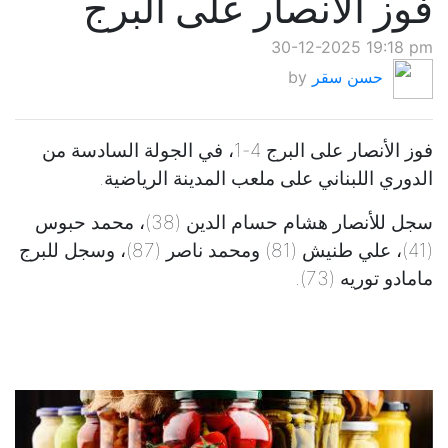
فوز الأنصار على البرج
30-12-2025 19:18 pm
حسن سقر
by
فوز الأنصار على البرج 4-1، في الجولة السادسة من
الدوري اللبناني على ملعب المدينة الرياضية.
سجل للأنصار هشام حسام الدين (38)، محمد حبوس
(41)، علي طنيش (81) ومحمد ناصر (87)، وسجل للبرج
مامادو توريه (73).