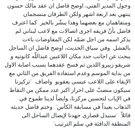
وحول المدير الفني، اوضح فاضل ان عقد مالك حسون
ينتهي بعد اربعة اشهر ولكن الطرفان منسجمان
ومتفاهمان مع بعضهما وهذا يبشّر بالخير. كما اعترف
فاضل بأنّ فريقه اجرى اتصالات مع لاعب لبناني لم
يذكر اسمه من اجل ضمّه لكن المفاوضات باءت
بالفشل. وفي سياق الحديث، اوضح فاضل ان الساحل
يبحث عن اجانب جدد مكان اللاعبين عبداللّه كانوتيه و
شريفو زبيرو اللذين تم فسخ عقدهما بسبب اصابة الاول
من بداية الموسم وعدم استفادة الفريق من الثاني مع
الإبقاء على اللاعب عيسى يعقوبو. واضاف: "تركيزنا
سيكون منصبّ على احراز اكبر عدد ممكن من النقاط
في الإياب لتحسين مركزنا، وايضاً لدينا طموح في
الذهاب بعيداً في مسابقة الكأس". وختم فاضل حديثه
قائلاً: "سنبذل قصارى جهدنا لإيصال الساحل الى
المنطقة الدافئة في سلم الترتيب".