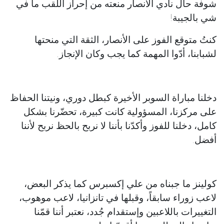
شوفة حال نادي الأنصار منعته من إحراز اللقب ما في
شي بالجيبة!
كنتُ متوقع الفوز على الأنصار، الثقة التي منحتها
لشبابنا، أدّوا المهمة كما يجب وكان الإنجاز.
دخلنا مباراة السوبر الأخيرة كبطل دوري، ونيتنا الحفاظ
على مركزنا، المسؤولية كانت كبيرة، تحضّرنا بشكل
كامل، دخلنا للفوز وأكدّنا بأننا لا نربح بالحظ نربح لأننا
أفضل.
‏كولينز ما جبناه من علي إكسبرس كما يذكر البعض،
لاعب زوراء سابقاً، وقبلها في تانزانيا، لاعب موهوب،
التغييرات باللاعبين وإستقدام جُدد، نعتبر أننا قمّنا