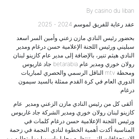
By casino du liban
عقد رعاية للفريق لموسم 2024 - 2025
بحضور رئيس النادي مازن زعني وأمين السر اسعد
سبليني ورئيس اللجنة الإعلامية حسن درغام ومدير
النادي هيثم تنير، بالإضافة إلى مدير عام كازينو لبنان
رولان خوري ومدير عام betarabia جاد غاريوس
ومحطة mtv الناقل الرسمي والحصري لمباريات
الدوري العام في كرة القدم ممثلة بالسيد سيمون
درغام.
ألقى كل من رئيس النادي مازن الزعني ومدير عام
كازينو لبنان رولان خوري ومدير الشركة جاد غاريوس
ورئيس اللجنة الإعلامية حسن درغام كلمات في
المناسبة أكدت أهمية الخطوة لنادي النجمة في زحمة
الاستحقاقات التي تنتظره محليا واسيويا وما يتطلبه من